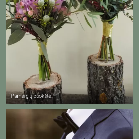
Pamergių puokštė