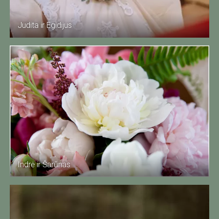
Judita ir Egidijus
Indrė ir Šarūnas