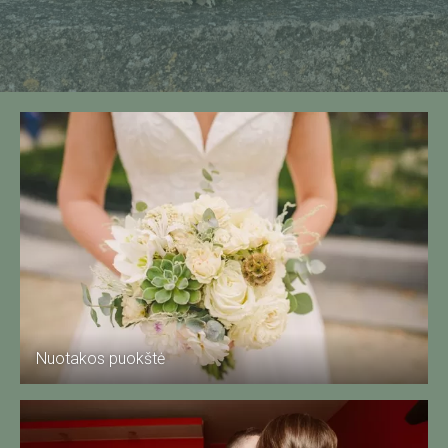
Nuotakos puokštė