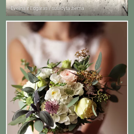
Evelina ir Edgaras / sušildyta žiema