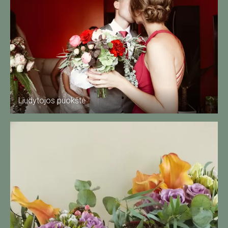
Liudytojos puokštė